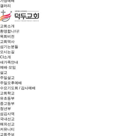
가정예배
갤러리
교회소개
환영합니다!
목회비전
교회역사
섬기는분들
오시는길
CI소개
새가족안내
예배·모임
설교
주일설교
주일오후예배
수요기도회 / 감사예배
교회학교
유초등부
중고등부
청년부
섬김사역
국내선교
해외선교
커뮤니티
교회주보