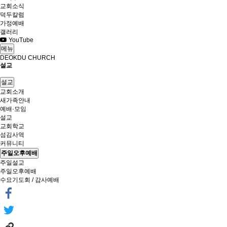
교회소식
덕두칼럼
가정예배
갤러리
YouTube
메뉴
DEOKDU CHURCH
설교
설교
교회소개
새가족안내
예배·모임
설교
교회학교
섬김사역
커뮤니티
주일오후예배
주일설교
주일오후예배
수요기도회 / 감사예배