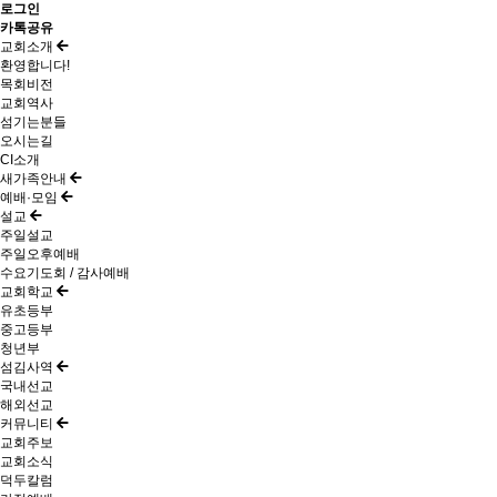
로그인
카톡공유
교회소개
환영합니다!
목회비전
교회역사
섬기는분들
오시는길
CI소개
새가족안내
예배·모임
설교
주일설교
주일오후예배
수요기도회 / 감사예배
교회학교
유초등부
중고등부
청년부
섬김사역
국내선교
해외선교
커뮤니티
교회주보
교회소식
덕두칼럼